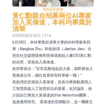
依米康：海外交付以東南亞、中東市
Bilibili
視頻號
場為主 並已取得歐美相關認證
上交所：財通多策略福鑫定期開放靈
黃仁勳親自招募兩位AI專家
加入英偉達，本科均畢業於
活配置混合型發起式證券投資基金臨
上交所：景順長城全球半導體芯片產
清華
時停牌
業股票型證券投資基金臨時停牌
【異動股】港股跌幅榜前十，卡森國
2025年06月30日 17:14
6月28日，本科畢業於清華大學的AI科學家朱邦
際(00496.HK)跌22.40%，九福來
【異動股】港股漲幅榜前十，拿森科
華（Banghua Zhu）和焦劍濤（Jiantao Jiao）分
(08611.HK)跌21.01%
技(02261.HK)漲+75.05%，辰興發展
神火股份：新疆神火鋁水轉化率已
別在社交媒體發佈和英偉達創始人兼CEO黃仁勳
(02286.HK)漲+64.91%
100%
【異動股】焦炭Ⅲ板塊下挫，陝西黑
的合照，宣佈加入英偉達。
朱邦華表示：“非常高興地告訴大家，我即將加入
貓(601015.CN)跌8.38%
浙江證監局對財通證券股份有限公司
英偉達公司，擔任首席研究科學家一職！”
採取出具警示函措施
山金國際：港股上市工作正常推進中
焦劍濤也宣佈加入英偉達，並表示將推動通用人
工智慧與超人工智慧前沿的發展，在評論區，他
介紹自己將加入英偉達的Star Nemotron團隊，
負責應用研究。 英偉達的官網顯示，這一團隊主