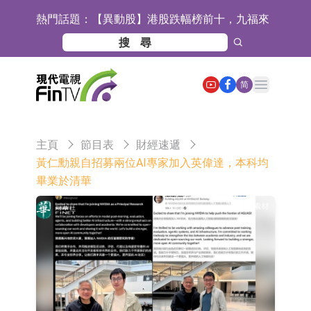
熱門話題：
【異動股】港股跌幅榜前十，九福來
(08611.HK)跌21.43%，天瑞汽車内飾
【異動股】港股漲幅榜前十，佳明集
(06162.HK)跌18.44%
團控股(01271.HK)漲+78.22%，拿森
斯迪克：公司為國內摺疊屏核心功能
Open main menu
简
科技(02261.HK)漲+64.11%
材料供應商
恒瑞醫藥：公司已在中國獲批上市26
款1類創新藥、6款2類新藥
聚辰股份：公司VPD芯片已順利通過
主頁
節目表
財經速遞
目標客戶的測試認證
上期所：7月份對11個實際控制關系
黃仁勳親自招募兩位AI專家加入英偉達，本科均
畢業於清華
賬戶組採取限制開倉的監管措施
特發服務：成功中標嗶哩嗶哩上海濱
江總部物業服務項目
亞太股份：公司是零跑汽車和
Stellantis集團的供應商
理工雷科面向邊緣AI場景推出"山
海"系列智算模組 系列產品基於國產
【異動股】醫療研發外包板塊拉升，
CPU與GPU構建
博騰股份(300363.CN)漲20.02%
日韓股市收盤雙雙下跌