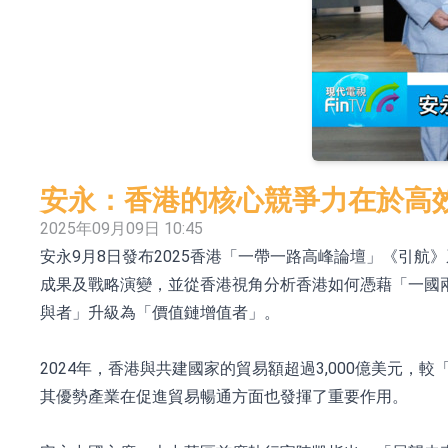
依米康：海外交付以東南亞、中東市場為主 並
上交所：財通多策略福鑫定期開放靈活配置混
上交所：景順長城全球半導體芯片產業股票型
【異動股】港股跌幅榜前十，卡森國際(00496.HK)跌
【異動股】港股漲幅榜前十，拿森科技(02261.HK)漲
安永：香港的核心競爭力在於高
神火股份：新疆神火鋁水轉化率已100%
2025年09月09日 10:45
【異動股】焦炭Ⅲ板塊下挫，陝西黑貓(601015.C
安永9月8日發布2025香港「一帶一路高峰論壇」《引
浙江證監局對財通證券股份有限公司採取出具
成果及戰略演變，並從香港視角分析香港如何憑藉「一國
與者」升級為「價值鏈增值者」。
山金國際：港股上市工作正常推進中
2024年，香港與共建國家的貿易額超過3,000億美元
其優勢產業在促進貿易暢通方面也發揮了重要作用。