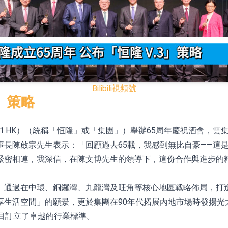
已取得歐美相關認證
合型發起式證券投資基金臨時停牌
證券投資基金臨時停牌
22.40%，九福來(08611.HK)跌21.01%
Bilibili
視頻號
+75.05%，辰興發展(02286.HK)漲+64.91%
3」策略
0101.HK）（統稱「恒隆」或「集團」）舉辦65周年慶祝酒會
N)跌8.38%
事長陳啟宗先生表示：「回顧過去65載，我感到無比自豪——這
警示函措施
緊密相連，我深信，在陳文博先生的領導下，這份合作與進步的
。通過在中環、銅鑼灣、九龍灣及旺角等核心地區戰略佈局，打
生活空間」的願景，更於集團在90年代拓展內地市場時發揚光
目訂立了卓越的行業標準。