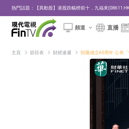
熱門話題：
【異動股】港股跌幅榜前十，九福來(08611.HK)跌2
【異動股】港股漲幅榜前十，佳明集團控股(01271.HK
直播
頻道
斯迪克：公司為國內摺疊屏核心功能材料供應
恒瑞醫藥：公司已在中國獲批上市26款1類創新
主頁
節目表
財經速遞
恒隆成立65周年 公布「恒
聚辰股份：公司VPD芯片已順利通過目標客戶
上期所：7月份對11個實際控制關系賬戶組採
特發服務：成功中標嗶哩嗶哩上海濱江總部物
亞太股份：公司是零跑汽車和Stellantis集團
理工雷科面向邊緣AI場景推出"山海"系列智算模
【異動股】醫療研發外包板塊拉升，博騰股份(30036
日韓股市收盤雙雙下跌