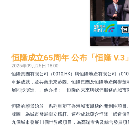
依米康：海外交付以東南亞、中東市場為主 並
上交所：財通多策略福鑫定期開放靈活配置混
上交所：景順長城全球半導體芯片產業股票型
【異動股】港股跌幅榜前十，卡森國際(00496.HK)跌
【異動股】港股漲幅榜前十，拿森科技(02261.HK)漲
恒隆成立65周年 公布「恒隆 V.
神火股份：新疆神火鋁水轉化率已100%
2025年09月25日 18:00
恒隆集團有限公司（0010.HK）與恒隆地產有限公司（
【異動股】焦炭Ⅲ板塊下挫，陝西黑貓(601015.C
卓越成就，並共商未來藍圖。恒隆集團及恒隆地產榮譽董
浙江證監局對財通證券股份有限公司採取出具
展同步演進。」他亦指：「恒隆的未來與我們服務的城市
山金國際：港股上市工作正常推進中
恒隆的願景始於一系列重塑了香港城市風貌的開創性項目
版圖，為城市發展樹立標杆。這些成就蘊含恒隆「締造優享
九個城市發展11個世界級項目，為高端零售及綜合發展項