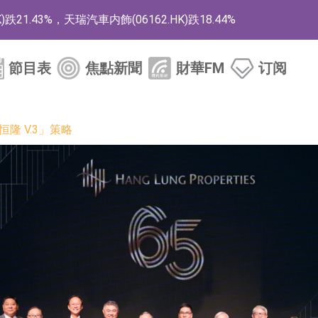
1.43%，天瑞汽車内飾(06162.HK)跌18.44%
)漲+78.22%，拿森科技(02261.HK)漲+64.11%
節目表
焦點新聞
財華FM
订阅
商
藥、6款2類新藥
隆 V.3」策略
的測試認證
取限制開倉的監管措施
業服務項目
的供應商
組 系列產品基於國產CPU與GPU構建
3.CN)漲20.02%