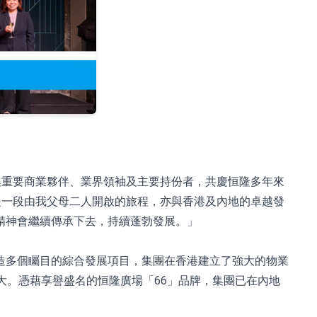
，雲集重要商業夥伴、業界領袖及主要持份者，共慶恒隆多年來
是一段由我父母二人開啟的旅程，亦與香港及內地的卓越發
精神會繼續傳承下去，持續蓬勃發展。」
造多個矚目的綜合發展項目，集團在香港建立了強大的物業
大。憑藉享譽盛名的恒隆廣場「66」品牌，集團已在內地