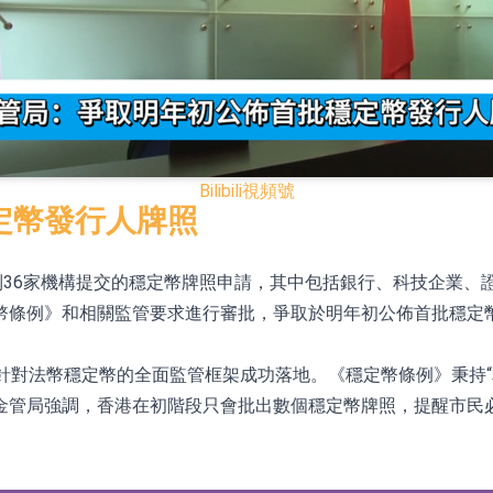
已取得歐美相關認證
合型發起式證券投資基金臨時停牌
證券投資基金臨時停牌
22.40%，九福來(08611.HK)跌21.01%
Bilibili
視頻號
+75.05%，辰興發展(02286.HK)漲+64.91%
定幣發行人牌照
36家機構提交的穩定幣牌照申請，其中包括銀行、科技企業、證券
N)跌8.38%
幣條例》和相關監管要求進行審批，爭取於明年初公佈首批穩定
警示函措施
針對法幣穩定幣的全面監管框架成功落地。《穩定幣條例》秉持
金管局強調，香港在初階段只會批出數個穩定幣牌照，提醒市民