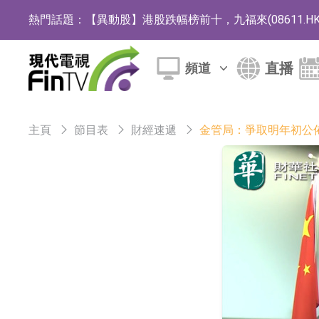
熱門話題：
【異動股】港股跌幅榜前十，九福來(08611.HK)跌2
【異動股】港股漲幅榜前十，佳明集團控股(01271.HK
直播
頻道
斯迪克：公司為國內摺疊屏核心功能材料供應
恒瑞醫藥：公司已在中國獲批上市26款1類創新
主頁
節目表
財經速遞
金管局：爭取明年初公
聚辰股份：公司VPD芯片已順利通過目標客戶
上期所：7月份對11個實際控制關系賬戶組採
特發服務：成功中標嗶哩嗶哩上海濱江總部物
亞太股份：公司是零跑汽車和Stellantis集團
理工雷科面向邊緣AI場景推出"山海"系列智算模
【異動股】醫療研發外包板塊拉升，博騰股份(30036
日韓股市收盤雙雙下跌