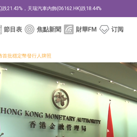
1.43%，天瑞汽車内飾(06162.HK)跌18.44%
)漲+78.22%，拿森科技(02261.HK)漲+64.11%
節目表
焦點新聞
財華FM
订阅
商
藥、6款2類新藥
佈首批穩定幣發行人牌照
的測試認證
取限制開倉的監管措施
業服務項目
的供應商
組 系列產品基於國產CPU與GPU構建
3.CN)漲20.02%