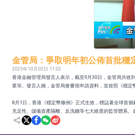
依米康：海外交付以東南亞、中東市場為主 並
上交所：財通多策略福鑫定期開放靈活配置混
上交所：景順長城全球半導體芯片產業股票型
【異動股】港股跌幅榜前十，卡森國際(00496.HK)跌
【異動股】港股漲幅榜前十，拿森科技(02261.HK)漲
金管局：爭取明年初公佈首批穩
神火股份：新疆神火鋁水轉化率已100%
2025年10月02日 11:02
香港金融管理局發言人表示，截至9月30日，金管局共收到
【異動股】焦炭Ⅲ板塊下挫，陝西黑貓(601015.C
業等。發言人稱，金管局會審視申請資料，並按照《穩定
浙江證監局對財通證券股份有限公司採取出具
山金國際：港股上市工作正常推進中
8月1日，香港《穩定幣條例》正式生效，標誌著全球首個
充足性、儲備資產隔離、反洗錢等七大維度的監管體系。