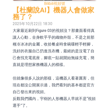
Bilibili
視頻號
E2K、HBD系列產品已實現量產銷售
日韓股市收盤雙雙下挫
【杜蘭說AI】機器人會做家
北京君正：預計後續仍將主要採用季
務了？
2025年10月22日 18:30
度調價的模式
【異動股】汽車整車板塊下挫，北汽
大家最近刷到Figure 03的視頻沒？那畫面看得真
藍谷(600733.CN)跌6.38%
【異動股】港股漲幅榜前十，生物係
讓人心動，全身軟乎乎的織物外殼，不是之前那
統工程股權(02902.HK)漲+231.25%，
【異動股】鎢板塊拉升，中鎢高新
種冷冰冰的金屬，收拾餐桌時拿碗碟輕手輕腳，
洗好的衣服自己扔進洗衣機，最絕的是沒電了自
中國智能健康(00348.HK)漲+133.33%
(000657.CN)漲7.24%
【異動股】昨日打二板以上表現板塊
己會找充電底座，腳底一貼就開始無線充電，簡
拉升，欣天科技(300615.CN)漲
【異動股】港股跌幅榜前十，天瑞汽
直就是理想家務機器人的模樣。
19.97%
車内飾(06162.HK)跌18.00%，德信服
和光智成完成天使輪數千萬融資
但就像很多人說的那樣，這機器人看著厲害，但
務集團(02215.HK)跌16.33%
10年期港元特區政府機構債券將於
現在都沒公開展示過，我們看到的基本都是官方
自己發出來的視頻。
2026年8月12日透過重開進行投標
反觀我們國內，宇樹的人形機器人早就不是“視頻
選手”了。