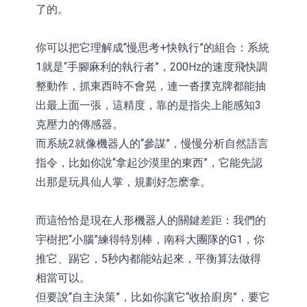
了的。
你可以把它理解成“慢思考+快執行”的組合：系統
1就是“手腳麻利的執行者”，200Hz的速度飛快調
整動作，抓東西時不會晃，連一沓撲克牌都能抽
出最上面一張，這精度，靠的是指尖上能感知3
克壓力的傳感器。
而系統2就像機器人的“參謀”，慢慢分析自然語言
指令，比如你說“拿起沙漠里的東西”，它能先認
出那是玩具仙人掌，規劃好怎麽拿。
而這恰恰是現在人形機器人的關鍵差距：我們的
宇樹把“小腦”練得特別棒，南科大團隊的G1，你
推它、踢它，5秒內都能站起來，平衡算法做得
相當可以。
但要說“自主決策”，比如你讓它“收拾廚房”，要它