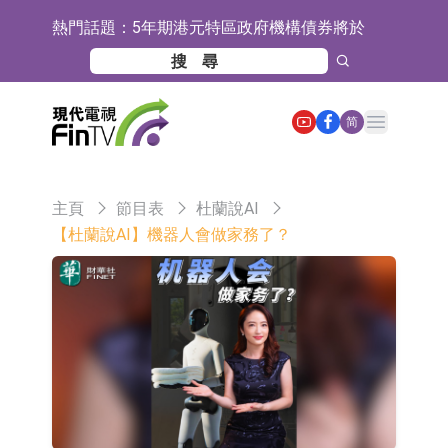
熱門話題：
5年期港元特區政府機構債券將於
2026年8月12日透過重開進行投標
1年期港元隔夜平均指數掛鉤債券將
於2026年8月12日進行投標
香港證監會就中國糖果前高管的失當
Open main menu
简
行為取得13年取消資格令
【異動股】港股跌幅榜前十，融信中
國(03301.HK)跌38.98%，德信服務集
【異動股】港股漲幅榜前十，生物係
主頁
節目表
杜蘭說AI
團(02215.HK)跌35.71%
統工程股權(02902.HK)漲+218.75%，
地緯智能：暫未開展對外的語料商業
【杜蘭說AI】機器人會做家務了？
敏捷控股(00186.HK)漲+82.50%
化服務
嘉立創：公司主要提供EDA/CAM、
PCB、電子元器件等電子及機械產業
工信部：鼓勵民爆企業依法依規實施
鏈一站式研發智造服務
重組整合
工信部：到2030年形成3-5家具有較
強國際運營能力的大型民爆企業集團
因美納：首批由中國生產製造基地生
產的本土化產品完成客戶交付
魯陽節能：公司汽車襯墊 CCMAX、