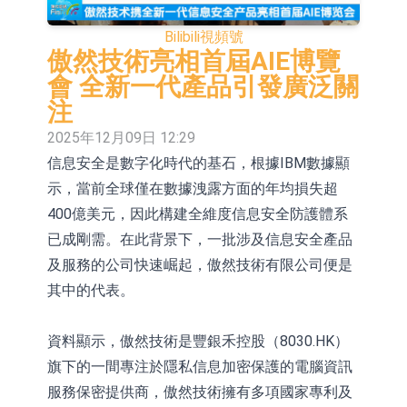
(00368.HK)漲+163.89%
鎳資源項目穩定運行
中瓷電子：生產經營正常 公司及子公
Bilibili
視頻號
司目前訂單飽滿
格林美：正在積極推進MLCC用納米
傲然技術亮相首屆AIE博覽
會 全新一代產品引發廣泛關
級鎳粉的技術研發與產業化準備工作
寶明科技：HVLP4/5銅箔主要技術指
注
標已完成廠內驗證 正布局向下遊客戶
ST豆神：成立全資公司北京豆神智算
2025年12月09日 12:29
信息安全是數字化時代的基石，根據IBM數據顯
送樣
及香港豆神智算 正積極開拓相關業務
卓悅控股(00653.HK)跌44% 建議股份
示，當前全球僅在數據洩露方面的年均損失超
30合1 與雲累大吉啟動戰略合作
日韓股市雙雙收漲
400億美元，因此構建全維度信息安全防護體系
【異動股】保健品板塊下挫，ST交昂
已成剛需。在此背景下，一批涉及信息安全產品
及服務的公司快速崛起，傲然技術有限公司便是
(600530.CN)跌10.02%
日韓股市收盤雙雙下挫
其中的代表。
北京君正：預計後續仍將主要採用季
資料顯示，傲然技術是豐銀禾控股（8030.HK）
度調價的模式
旗下的一間專注於隱私信息加密保護的電腦資訊
服務保密提供商，傲然技術擁有多項國家專利及