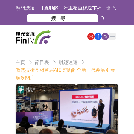
熱門話題：
【異動股】汽車整車板塊下挫，北汽
藍谷(600733.CN)跌6.38%
【異動股】港股漲幅榜前十，生物係
統工程股權(02902.HK)漲+231.25%，
【異動股】鎢板塊拉升，中鎢高新
Open main menu
简
中國智能健康(00348.HK)漲+133.33%
(000657.CN)漲7.24%
【異動股】昨日打二板以上表現板塊
拉升，欣天科技(300615.CN)漲
【異動股】港股跌幅榜前十，天瑞汽
主頁
節目表
財經速遞
19.97%
車内飾(06162.HK)跌18.00%，德信服
【異動股】港股漲幅榜前十，中國智
傲然技術亮相首屆AIE博覽會 全新一代產品引發
廣泛關注
務集團(02215.HK)跌16.33%
能健康(00348.HK)漲+93.33%，上善
COMMUNE幻師在香港開設旗艦店 拓
黃金(01939.HK)漲+40.54%
展海外市場
香港交易所：委任何洸毅為董事總經
理及集團戰略主管
【異動股】港股跌幅榜前十，誼和股
份(01703.HK)跌80.71%，天瑞汽車内
【異動股】港股漲幅榜前十，辰興發
飾(06162.HK)跌62.50%
展(02286.HK)漲+263.21%，德合集團
格林美：目前公司印尼青美邦園區的