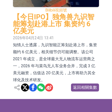
鏈一站式研發智造服務
重組整合
工信部：到2030年形成3-5家具有較
Bilibili
視頻號
強國際運營能力的大型民爆企業集團
因美納：首批由中國生產製造基地生
【今日IPO】独角兽九识智
能筹划赴港上市 集资约 6
產的本土化產品完成客戶交付
魯陽節能：公司汽車襯墊 CCMAX、
亿美元
E2K、HBD系列產品已實現量產銷售
日韓股市收盤雙雙下挫
2026年04月24日 13:41
知情人士透露，九识智能正筹划赴港上市，集资
北京君正：預計後續仍將主要採用季
额约 6 亿美元，相关细节仍可能调整。该公司
度調價的模式
【異動股】汽車整車板塊下挫，北汽
2021 年成立，是全球最大无人物流车运营商之
藍谷(600733.CN)跌6.38%
【異動股】港股漲幅榜前十，生物係
一，2026 年与菜鸟无人车业务合并，完成 3 亿
美元融资，估值达 20 亿美元，上市将助力其全
統工程股權(02902.HK)漲+231.25%，
深交所：鑫元中證電池主題交易型開
球化及技术研发。
中國智能健康(00348.HK)漲+133.33%
放式指數證券投資基金8月12日上市
通天酒業(00389.HK)停牌
返回相關集數
交易