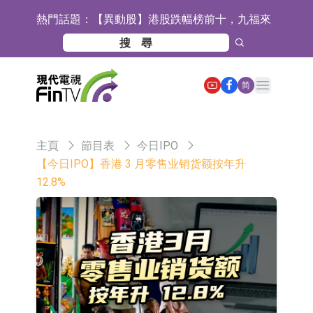
熱門話題：
【異動股】港股跌幅榜前十，九福來
(08611.HK)跌21.43%，天瑞汽車内飾
【異動股】港股漲幅榜前十，佳明集
(06162.HK)跌18.44%
團控股(01271.HK)漲+78.22%，拿森
斯迪克：公司為國內摺疊屏核心功能
Open main menu
简
科技(02261.HK)漲+64.11%
材料供應商
恒瑞醫藥：公司已在中國獲批上市26
款1類創新藥、6款2類新藥
聚辰股份：公司VPD芯片已順利通過
主頁
節目表
今日IPO
目標客戶的測試認證
上期所：7月份對11個實際控制關系
【今日IPO】香港 3 月零售业销货额按年升
12.8%
賬戶組採取限制開倉的監管措施
特發服務：成功中標嗶哩嗶哩上海濱
江總部物業服務項目
亞太股份：公司是零跑汽車和
Stellantis集團的供應商
理工雷科面向邊緣AI場景推出"山
海"系列智算模組 系列產品基於國產
【異動股】醫療研發外包板塊拉升，
CPU與GPU構建
博騰股份(300363.CN)漲20.02%
日韓股市收盤雙雙下跌