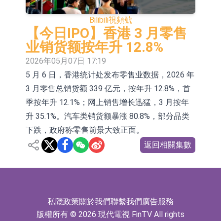
依米康：海外交付以東南亞、中東市
Bilibili
視頻號
場為主 並已取得歐美相關認證
上交所：財通多策略福鑫定期開放靈
【今日IPO】香港 3 月零售
业销货额按年升 12.8%
活配置混合型發起式證券投資基金臨
上交所：景順長城全球半導體芯片產
2026年05月07日 17:19
時停牌
業股票型證券投資基金臨時停牌
【異動股】港股跌幅榜前十，卡森國
5 月 6 日，香港统计处发布零售业数据，2026 年
3 月零售总销货额 339 亿元，按年升 12.8%，首
際(00496.HK)跌22.40%，九福來
【異動股】港股漲幅榜前十，拿森科
季按年升 12.1%；网上销售增长迅猛，3 月按年
(08611.HK)跌21.01%
技(02261.HK)漲+75.05%，辰興發展
神火股份：新疆神火鋁水轉化率已
升 35.1%。汽车类销货额暴涨 80.8%，部分品类
(02286.HK)漲+64.91%
100%
【異動股】焦炭Ⅲ板塊下挫，陝西黑
下跌，政府称零售前景大致正面。
返回相關集數
貓(601015.CN)跌8.38%
浙江證監局對財通證券股份有限公司
採取出具警示函措施
山金國際：港股上市工作正常推進中
私隱政策
關於我們
聯繫我們
廣告服務
版權所有 © 2026 現代電視 FinTV All rights