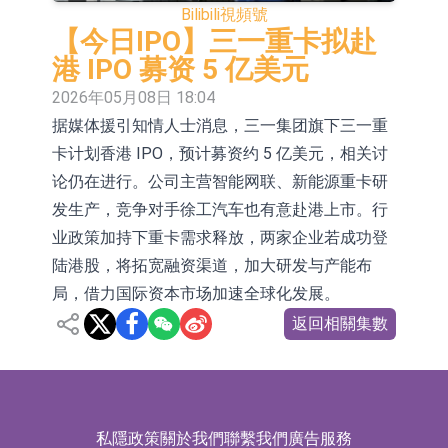
Bilibili
視頻號
依米康：海外交付以東南亞、中東市
【今日IPO】三一重卡拟赴
場為主 並已取得歐美相關認證
上交所：財通多策略福鑫定期開放靈
港 IPO 募资 5 亿美元
2026年05月08日 18:04
活配置混合型發起式證券投資基金臨
上交所：景順長城全球半導體芯片產
据媒体援引知情人士消息，三一集团旗下三一重
時停牌
業股票型證券投資基金臨時停牌
【異動股】港股跌幅榜前十，卡森國
卡计划香港 IPO，预计募资约 5 亿美元，相关讨
際(00496.HK)跌22.40%，九福來
【異動股】港股漲幅榜前十，拿森科
论仍在进行。公司主营智能网联、新能源重卡研
发生产，竞争对手徐工汽车也有意赴港上市。行
(08611.HK)跌21.01%
技(02261.HK)漲+75.05%，辰興發展
神火股份：新疆神火鋁水轉化率已
业政策加持下重卡需求释放，两家企业若成功登
(02286.HK)漲+64.91%
100%
【異動股】焦炭Ⅲ板塊下挫，陝西黑
陆港股，将拓宽融资渠道，加大研发与产能布
局，借力国际资本市场加速全球化发展。
貓(601015.CN)跌8.38%
浙江證監局對財通證券股份有限公司
返回相關集數
採取出具警示函措施
山金國際：港股上市工作正常推進中
私隱政策
關於我們
聯繫我們
廣告服務