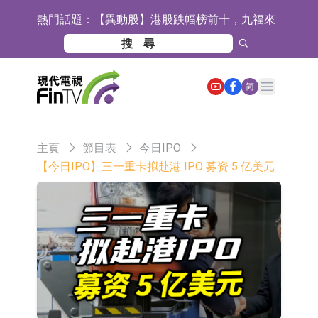
熱門話題：
【異動股】港股跌幅榜前十，九福來
(08611.HK)跌21.43%，天瑞汽車内飾
【異動股】港股漲幅榜前十，佳明集
(06162.HK)跌18.44%
團控股(01271.HK)漲+78.22%，拿森
斯迪克：公司為國內摺疊屏核心功能
Open main menu
简
科技(02261.HK)漲+64.11%
材料供應商
恒瑞醫藥：公司已在中國獲批上市26
款1類創新藥、6款2類新藥
聚辰股份：公司VPD芯片已順利通過
主頁
節目表
今日IPO
目標客戶的測試認證
上期所：7月份對11個實際控制關系
【今日IPO】三一重卡拟赴港 IPO 募资 5 亿美元
賬戶組採取限制開倉的監管措施
特發服務：成功中標嗶哩嗶哩上海濱
江總部物業服務項目
亞太股份：公司是零跑汽車和
Stellantis集團的供應商
理工雷科面向邊緣AI場景推出"山
海"系列智算模組 系列產品基於國產
【異動股】醫療研發外包板塊拉升，
CPU與GPU構建
博騰股份(300363.CN)漲20.02%
日韓股市收盤雙雙下跌