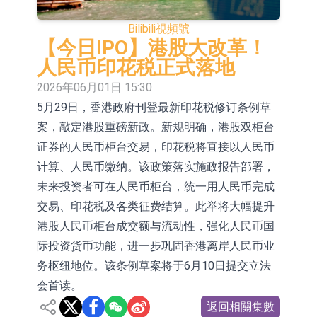
依米康：海外交付以東南亞、中東市
Bilibili
視頻號
場為主 並已取得歐美相關認證
上交所：財通多策略福鑫定期開放靈
【今日IPO】港股大改革！
人民币印花税正式落地
活配置混合型發起式證券投資基金臨
上交所：景順長城全球半導體芯片產
2026年06月01日 15:30
時停牌
業股票型證券投資基金臨時停牌
【異動股】港股跌幅榜前十，卡森國
5月29日，香港政府刊登最新印花税修订条例草
案，敲定港股重磅新政。新规明确，港股双柜台
際(00496.HK)跌22.40%，九福來
【異動股】港股漲幅榜前十，拿森科
证券的人民币柜台交易，印花税将直接以人民币
(08611.HK)跌21.01%
技(02261.HK)漲+75.05%，辰興發展
神火股份：新疆神火鋁水轉化率已
计算、人民币缴纳。该政策落实施政报告部署，
(02286.HK)漲+64.91%
100%
【異動股】焦炭Ⅲ板塊下挫，陝西黑
未来投资者可在人民币柜台，统一用人民币完成
交易、印花税及各类征费结算。此举将大幅提升
貓(601015.CN)跌8.38%
浙江證監局對財通證券股份有限公司
港股人民币柜台成交额与流动性，强化人民币国
採取出具警示函措施
山金國際：港股上市工作正常推進中
际投资货币功能，进一步巩固香港离岸人民币业
务枢纽地位。该条例草案将于6月10日提交立法
会首读。
返回相關集數