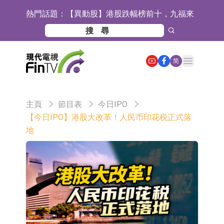
熱門話題：
【異動股】港股跌幅榜前十，九福來
(08611.HK)跌21.43%，天瑞汽車内飾
【異動股】港股漲幅榜前十，佳明集
(06162.HK)跌18.44%
團控股(01271.HK)漲+78.22%，拿森
斯迪克：公司為國內摺疊屏核心功能
Open main menu
简
科技(02261.HK)漲+64.11%
材料供應商
恒瑞醫藥：公司已在中國獲批上市26
款1類創新藥、6款2類新藥
聚辰股份：公司VPD芯片已順利通過
主頁
節目表
今日IPO
目標客戶的測試認證
上期所：7月份對11個實際控制關系
【今日IPO】港股大改革！人民币印花税正式落
地
賬戶組採取限制開倉的監管措施
特發服務：成功中標嗶哩嗶哩上海濱
江總部物業服務項目
亞太股份：公司是零跑汽車和
Stellantis集團的供應商
理工雷科面向邊緣AI場景推出"山
海"系列智算模組 系列產品基於國產
【異動股】醫療研發外包板塊拉升，
CPU與GPU構建
博騰股份(300363.CN)漲20.02%
日韓股市收盤雙雙下跌