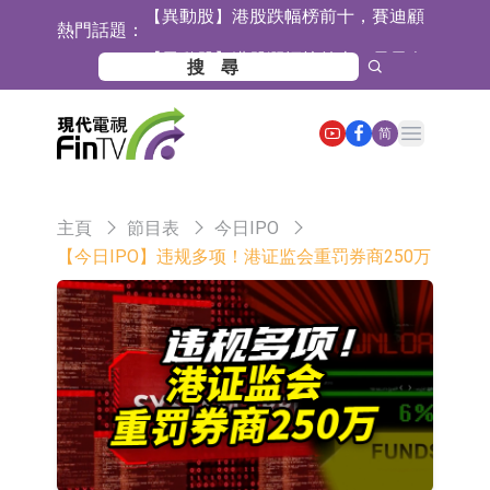
熱門話題：
問(02176.HK)跌40.96%，天瑞汽車内
【異動股】港股漲幅榜前十，易居企
飾(06162.HK)跌26.09%
業控股(02048.HK)漲+52.63%，天潤
宜安科技：湖南逸昊已取得關於非晶
Open main menu
雲(02167.HK)漲+50.75%
合金項目環境影響報告表的批覆
石藥創新(300765.SZ)子公司SYS6037
简
注射液獲美國藥物還床試驗批准
華蘭生物：子公司華蘭疫苗正在開展
新型流感病毒mRNA疫苗研發工作
通靈股份：公司生產組裝的重載
主頁
節目表
今日IPO
TD550無人機具備行業先發產品優勢
千方科技：已形成車路云協同的L4級
【今日IPO】违规多项！港证监会重罚券商250万
商用車技術體系 並進入小規模商用示
京東物流與迅銷集團達成戰略合作 共
範階段
建全球物流供應鏈網絡
航天電器：子公司蘇州華旃的高速模
組及液冷互連產品處於小批量供貨階
日韓股市雙雙收漲
段
【異動股】分立器件板塊下挫，锴威
特(688693.CN)跌11.69%
【異動股】雞肉概念板塊拉升，益生