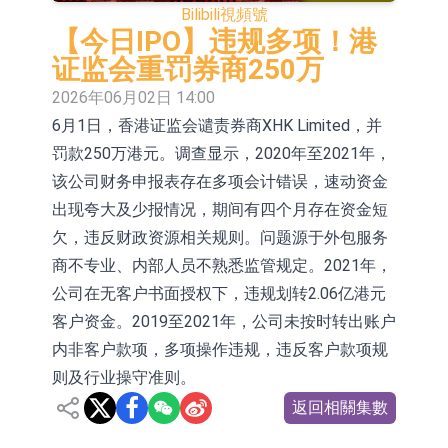
Bilibili
視頻號
股份(002458.CN)漲10.02%
台積電7月營收同比增加44.7%
【今日IPO】违规多项！港
证监会重罚券商250万
【異動股】港股漲幅榜前十，易居企
2026年06月02日 14:00
業控股(02048.HK)漲+84.21%，金輝
新時達：暫未生產四足載人機器人
6月1日，香港证监会谴责券商XHK Limited，并
控股(09993.HK)漲+45.60%
【異動股】雞肉概念板塊拉升，益生
罚款250万港元。调查显示，2020年至2021年，
该公司财务申报表存在多项会计错误，速动资金
股份(002458.CN)漲10.02%
【異動股】CRO板塊拉升，藥康生物
出现夸大及少报情况，期间有四个月存在资金短
(688046.CN)漲19.99%
【異動股】診斷服務板塊拉升，貝瑞
欠，违反财政资源相关规则。问题源于外包服务
基因(000710.CN)漲10.02%
「X-Day」西麗湖路演社清華校友電
商不专业、内部人员不熟悉监管规定。2021年，
公司在无客户书面授权下，违规划转2.06亿港元
子信息專場成功舉辦
市場監管總局印發《廣告業統計調查
客户资金。2019至2021年，公司未按时转出账户
制度》
内非客户款项，多项操作违规，违反客户款项规
则及行业操守准则。
返回相關集數