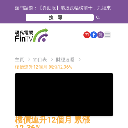
熱門話題：
【異動股】港股跌幅榜前十，九福來
(08611.HK)跌21.43%，天瑞汽車内飾
【異動股】港股漲幅榜前十，佳明集
(06162.HK)跌18.44%
團控股(01271.HK)漲+78.22%，拿森
斯迪克：公司為國內摺疊屏核心功能
Open main menu
简
科技(02261.HK)漲+64.11%
材料供應商
恒瑞醫藥：公司已在中國獲批上市26
款1類創新藥、6款2類新藥
聚辰股份：公司VPD芯片已順利通過
主頁
節目表
財經速遞
目標客戶的測試認證
上期所：7月份對11個實際控制關系
樓價連升12個月 累漲12.36%
賬戶組採取限制開倉的監管措施
特發服務：成功中標嗶哩嗶哩上海濱
江總部物業服務項目
亞太股份：公司是零跑汽車和
Stellantis集團的供應商
理工雷科面向邊緣AI場景推出"山
海"系列智算模組 系列產品基於國產
【異動股】醫療研發外包板塊拉升，
樓價連升12個月 累漲
CPU與GPU構建
博騰股份(300363.CN)漲20.02%
日韓股市收盤雙雙下跌
12.36%