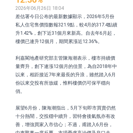
依米康：海外交付以東南亞、中東市
2026年06月26日 18:04
差估署今日公布的最新數據顯示，2026年5月份
場為主 並已取得歐美相關認證
上交所：財通多策略福鑫定期開放靈
私人住宅售價指數報321.9點，較4月的317.4點續
活配置混合型發起式證券投資基金臨
上交所：景順長城全球半導體芯片產
升1.42%，創下近31個月來新高。自去年6月起，
樓價已連升12個月，期間累漲近12.36%。
時停牌
業股票型證券投資基金臨時停牌
【異動股】港股跌幅榜前十，卡森國
際(00496.HK)跌22.40%，九福來
【異動股】港股漲幅榜前十，拿森科
利嘉閣地產研究部主管陳海潮表示，樓市持續價
(08611.HK)跌21.01%
技(02261.HK)漲+75.05%，辰興發展
神火股份：新疆神火鋁水轉化率已
量齊升，創下連漲12個月的佳景，為自2018年中
以來，相距接近7年來最長的升浪，雖然踏入6月
(02286.HK)漲+64.91%
100%
【異動股】焦炭Ⅲ板塊下挫，陝西黑
份以來交投有所放緩，惟料樓價仍可保平穩向
貓(601015.CN)跌8.38%
浙江證監局對財通證券股份有限公司
俏。
採取出具警示函措施
山金國際：港股上市工作正常推進中
展望6月份，陳海潮指出，5月下旬即市買賣仍然
十分熱鬧，交投穩中續升，習特會後氣氛亦有改
善，增強買家入市信心；不過，甫踏入6月份，
中東戰事一度反覆，市場憂慮高油價及息口走