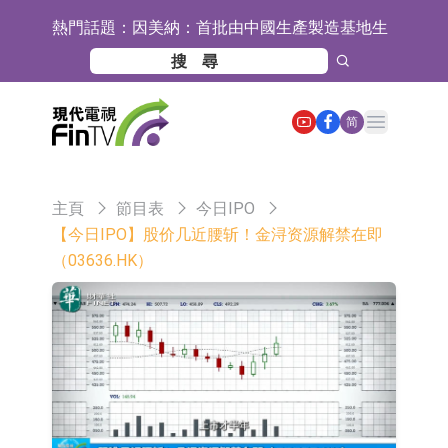
熱門話題：
因美納：首批由中國生產製造基地生
產的本土化產品完成客戶交付
魯陽節能：公司汽車襯墊 CCMAX、
E2K、HBD系列產品已實現量產銷售
日韓股市收盤雙雙下挫
Open main menu
简
北京君正：預計後續仍將主要採用季
度調價的模式
【異動股】汽車整車板塊下挫，北汽
主頁
節目表
今日IPO
藍谷(600733.CN)跌6.38%
【異動股】港股漲幅榜前十，生物係
【今日IPO】股价几近腰斩！金浔资源解禁在即
（03636.HK）
統工程股權(02902.HK)漲+231.25%，
【異動股】鎢板塊拉升，中鎢高新
中國智能健康(00348.HK)漲+133.33%
(000657.CN)漲7.24%
【異動股】昨日打二板以上表現板塊
拉升，欣天科技(300615.CN)漲
【異動股】港股跌幅榜前十，天瑞汽
19.97%
車内飾(06162.HK)跌18.00%，德信服
和光智成完成天使輪數千萬融資
務集團(02215.HK)跌16.33%
10年期港元特區政府機構債券將於