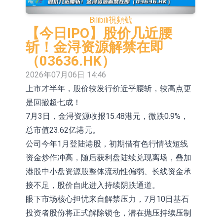
2026年8月12日透過重開進行投標
5年期港元特區政府機構債券將於
Bilibili
視頻號
2026年8月12日透過重開進行投標
1年期港元隔夜平均指數掛鉤債券將
【今日IPO】股价几近腰
斩！金浔资源解禁在即
於2026年8月12日進行投標
香港證監會就中國糖果前高管的失當
（03636.HK）
行為取得13年取消資格令
【異動股】港股跌幅榜前十，融信中
2026年07月06日 14:46
上市才半年，股价较发行价近乎腰斩，较高点更
國(03301.HK)跌38.98%，德信服務集
【異動股】港股漲幅榜前十，生物係
是回撤超七成！
團(02215.HK)跌35.71%
統工程股權(02902.HK)漲+218.75%，
地緯智能：暫未開展對外的語料商業
7月3日，金浔资源收报15.48港元，微跌0.9%，
敏捷控股(00186.HK)漲+82.50%
化服務
嘉立創：公司主要提供EDA/CAM、
总市值23.62亿港元。
公司今年1月登陆港股，初期借有色行情被短线
PCB、電子元器件等電子及機械產業
工信部：鼓勵民爆企業依法依規實施
资金炒作冲高，随后获利盘陆续兑现离场，叠加
鏈一站式研發智造服務
重組整合
工信部：到2030年形成3-5家具有較
港股中小盘资源股整体流动性偏弱、长线资金承
接不足，股价自此进入持续阴跌通道。
強國際運營能力的大型民爆企業集團
眼下市场核心担忧来自解禁压力，7月10日基石
投资者股份将正式解除锁仓，潜在抛压持续压制