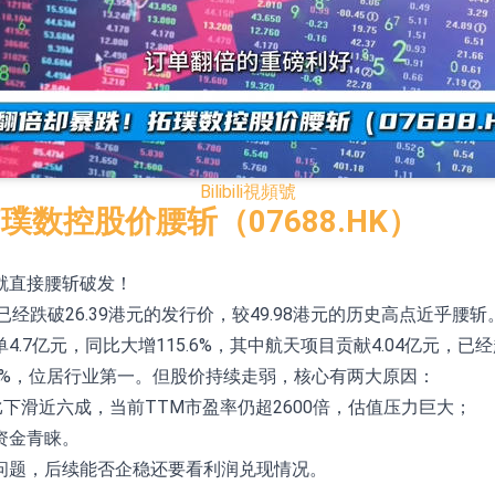
已取得歐美相關認證
合型發起式證券投資基金臨時停牌
證券投資基金臨時停牌
22.40%，九福來(08611.HK)跌21.01%
Bilibili
視頻號
+75.05%，辰興發展(02286.HK)漲+64.91%
数控股价腰斩（07688.HK）
就直接腰斩破发！
N)跌8.38%
，已经跌破26.39港元的发行价，较49.98港元的历史高点近乎腰斩
警示函措施
.7亿元，同比大增115.6%，其中航天项目贡献4.04亿元，
10%，位居行业第一。但股价持续走弱，核心有两大原因：
同比下滑近六成，当前TTM市盈率仍超2600倍，估值压力巨大；
资金青睐。
问题，后续能否企稳还要看利润兑现情况。