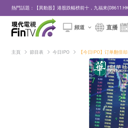
熱門話題：
【異動股】港股跌幅榜前十，九福來(08611.HK)跌2
【異動股】港股漲幅榜前十，佳明集團控股(01271.HK
直播
頻道
斯迪克：公司為國內摺疊屏核心功能材料供應
恒瑞醫藥：公司已在中國獲批上市26款1類創新
主頁
節目表
今日IPO
【今日IPO】订单翻倍却
聚辰股份：公司VPD芯片已順利通過目標客戶
上期所：7月份對11個實際控制關系賬戶組採
特發服務：成功中標嗶哩嗶哩上海濱江總部物
亞太股份：公司是零跑汽車和Stellantis集團
理工雷科面向邊緣AI場景推出"山海"系列智算模
【異動股】醫療研發外包板塊拉升，博騰股份(30036
日韓股市收盤雙雙下跌