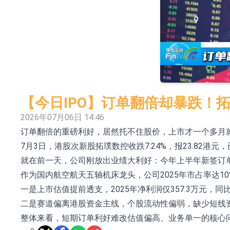
依米康：海外交付以東南亞、中東市場為主 並
上交所：財通多策略福鑫定期開放靈活配置混
上交所：景順長城全球半導體芯片產業股票型
【異動股】港股跌幅榜前十，卡森國際(00496.HK)跌
【異動股】港股漲幅榜前十，拿森科技(02261.HK)漲
【今日IPO】订单翻倍却暴跌！拓璞
神火股份：新疆神火鋁水轉化率已100%
2026年07月06日 14:46
订单翻倍的重磅利好，居然托不住股价，上市才一个多月
【異動股】焦炭Ⅲ板塊下挫，陝西黑貓(601015.C
7月3日，港股次新股拓璞数控收跌7.24%，报23.82港元
浙江證監局對財通證券股份有限公司採取出具
就在前一天，公司刚放出业绩大利好：今年上半年新签订单4
山金國際：港股上市工作正常推進中
作为国内航空航天五轴机床龙头，公司2025年市占率达
一是上市估值提前透支，2025年净利润仅357.3万元，
二是赛道偏离港股资金主线，个股流动性偏弱，缺少短线
整体来看，短期订单利好难改估值偏高、业务单一的核心