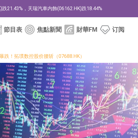
1.43%，天瑞汽車内飾(06162.HK)跌18.44%
)漲+78.22%，拿森科技(02261.HK)漲+64.11%
節目表
焦點新聞
財華FM
订阅
商
藥、6款2類新藥
暴跌！拓璞数控股价腰斩（07688.HK）
的測試認證
取限制開倉的監管措施
業服務項目
的供應商
組 系列產品基於國產CPU與GPU構建
3.CN)漲20.02%