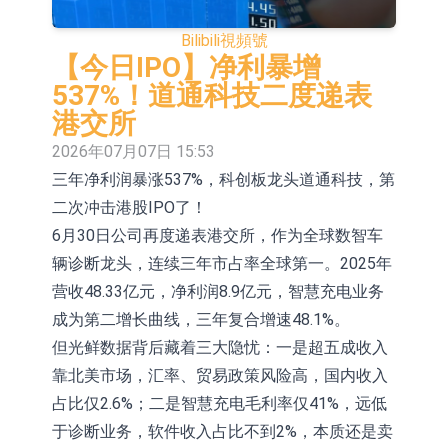
股份(002458.CN)漲10.02%
【異動股】CRO板塊拉升，藥康生物
Bilibili
視頻號
(688046.CN)漲19.99%
【異動股】診斷服務板塊拉升，貝瑞
【今日IPO】净利暴增
537%！道通科技二度递表
基因(000710.CN)漲10.02%
「X-Day」西麗湖路演社清華校友電
港交所
子信息專場成功舉辦
【異動股】港股跌幅榜前十，賽迪顧
2026年07月07日 15:53
三年净利润暴涨537%，科创板龙头道通科技，第
問(02176.HK)跌36.75%，佳明集團控
【異動股】港股漲幅榜前十，辰興發
二次冲击港股IPO了！
股(01271.HK)跌30.56%
展(02286.HK)漲+54.76%，金馬能源
國泰君安國際(01788.HK)復牌
6月30日公司再度递表港交所，作为全球数智车
(06885.HK)漲+44.17%
民富國際(08511.HK)復牌
辆诊断龙头，连续三年市占率全球第一。2025年
营收48.33亿元，净利润8.9亿元，智慧充电业务
石藥創新(300765.SZ)子公司SYS6037
成为第二增长曲线，三年复合增速48.1%。
注射液獲美國藥物還床試驗批准
華蘭生物：子公司華蘭疫苗正在開展
但光鲜数据背后藏着三大隐忧：一是超五成收入
靠北美市场，汇率、贸易政策风险高，国内收入
新型流感病毒mRNA疫苗研發工作
占比仅2.6%；二是智慧充电毛利率仅41%，远低
于诊断业务，软件收入占比不到2%，本质还是卖