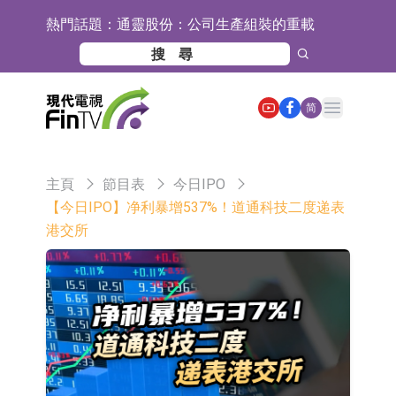
熱門話題：
通靈股份：公司生產組裝的重載
TD550無人機具備行業先發產品優勢
千方科技：已形成車路云協同的L4級
商用車技術體系 並進入小規模商用示
京東物流與迅銷集團達成戰略合作 共
Open main menu
简
範階段
建全球物流供應鏈網絡
航天電器：子公司蘇州華旃的高速模
組及液冷互連產品處於小批量供貨階
日韓股市雙雙收漲
主頁
節目表
今日IPO
段
【異動股】分立器件板塊下挫，锴威
【今日IPO】净利暴增537%！道通科技二度递表
港交所
特(688693.CN)跌11.69%
【異動股】雞肉概念板塊拉升，益生
股份(002458.CN)漲10.02%
台積電7月營收同比增加44.7%
【異動股】港股漲幅榜前十，易居企
業控股(02048.HK)漲+84.21%，金輝
新時達：暫未生產四足載人機器人
控股(09993.HK)漲+45.60%
【異動股】雞肉概念板塊拉升，益生