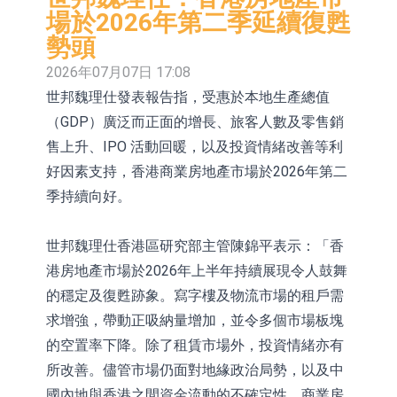
場於2026年第二季延續復甦
鏈一站式研發智造服務
重組整合
工信部：到2030年形成3-5家具有較
勢頭
強國際運營能力的大型民爆企業集團
因美納：首批由中國生產製造基地生
2026年07月07日 17:08
產的本土化產品完成客戶交付
魯陽節能：公司汽車襯墊 CCMAX、
世邦魏理仕發表報告指，受惠於本地生產總值
（GDP）廣泛而正面的增長、旅客人數及零售銷
E2K、HBD系列產品已實現量產銷售
日韓股市收盤雙雙下挫
售上升、IPO 活動回暖，以及投資情緒改善等利
北京君正：預計後續仍將主要採用季
好因素支持，香港商業房地產市場於2026年第二
度調價的模式
【異動股】汽車整車板塊下挫，北汽
季持續向好。
藍谷(600733.CN)跌6.38%
【異動股】港股漲幅榜前十，生物係
世邦魏理仕香港區研究部主管陳錦平表示：「香
統工程股權(02902.HK)漲+231.25%，
深交所：鑫元中證電池主題交易型開
港房地產市場於2026年上半年持續展現令人鼓舞
的穩定及復甦跡象。寫字樓及物流市場的租戶需
中國智能健康(00348.HK)漲+133.33%
放式指數證券投資基金8月12日上市
通天酒業(00389.HK)停牌
求增強，帶動正吸納量增加，並令多個市場板塊
交易
的空置率下降。除了租賃市場外，投資情緒亦有
所改善。儘管市場仍面對地緣政治局勢，以及中
國內地與香港之間資金流動的不確定性，商業房