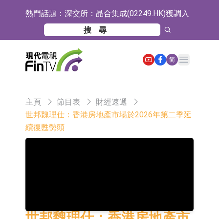
熱門話題：
深交所：晶合集成(02249.HK)獲調入
港股通標的證券名單
和光智成完成天使輪數千萬融資
10年期港元特區政府機構債券將於
Open main menu
简
2026年8月12日透過重開進行投標
5年期港元特區政府機構債券將於
2026年8月12日透過重開進行投標
1年期港元隔夜平均指數掛鉤債券將
主頁
節目表
財經速遞
於2026年8月12日進行投標
香港證監會就中國糖果前高管的失當
世邦魏理仕：香港房地產市場於2026年第二季延
續復甦勢頭
行為取得13年取消資格令
【異動股】港股跌幅榜前十，融信中
國(03301.HK)跌38.98%，德信服務集
【異動股】港股漲幅榜前十，生物係
團(02215.HK)跌35.71%
統工程股權(02902.HK)漲+218.75%，
地緯智能：暫未開展對外的語料商業
敏捷控股(00186.HK)漲+82.50%
化服務
嘉立創：公司主要提供EDA/CAM、
PCB、電子元器件等電子及機械產業
工信部：鼓勵民爆企業依法依規實施
世邦魏理仕：香港房地產市