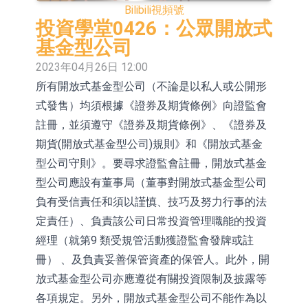
標已完成廠內驗證 正布局向下遊客戶
ST豆神：成立全資公司北京豆神智算
Bilibili
視頻號
投資學堂0426：公眾開放式
送樣
及香港豆神智算 正積極開拓相關業務
卓悅控股(00653.HK)跌44% 建議股份
基金型公司
30合1 與雲累大吉啟動戰略合作
日韓股市雙雙收漲
2023年04月26日 12:00
所有開放式基金型公司（不論是以私人或公開形
【異動股】保健品板塊下挫，ST交昂
式發售）均須根據《證券及期貨條例》向證監會
(600530.CN)跌10.02%
【異動股】半導體設備板塊拉升，中
註冊，並須遵守《證券及期貨條例》、《證券及
期貨(開放式基金型公司)規則》和《開放式基金
微公司(688012.CN)漲14.22%
【異動股】港股跌幅榜前十，誼和股
型公司守則》。要尋求證監會註冊，開放式基金
份(01703.HK)跌80.95%，天瑞汽車内
【異動股】港股漲幅榜前十，辰興發
型公司應設有董事局（董事對開放式基金型公司
飾(06162.HK)跌52.25%
展(02286.HK)漲+282.08%，德合集團
【異動股】特色藥板塊下挫，同仁堂
負有受信責任和須以謹慎、技巧及努力行事的法
定責任）、負責該公司日常投資管理職能的投資
(00368.HK)漲+120.83%
(600085.CN)跌2.83%
【異動股】鎢板塊拉升，中鎢高新
經理（就第9 類受規管活動獲證監會發牌或註
(000657.CN)漲7.24%
冊） 、及負責妥善保管資產的保管人。此外，開
放式基金型公司亦應遵從有關投資限制及披露等
各項規定。另外，開放式基金型公司不能作為以