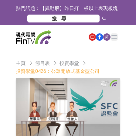
【異動股】昨日打二板以上表現板塊
熱門話題：
拉升，欣天科技(300615.CN)漲
【異動股】港股跌幅榜前十，天瑞汽
19.97%
車内飾(06162.HK)跌18.00%，德信服
【異動股】港股漲幅榜前十，中國智
Open main menu
简
務集團(02215.HK)跌16.33%
能健康(00348.HK)漲+93.33%，上善
COMMUNE幻師在香港開設旗艦店 拓
黃金(01939.HK)漲+40.54%
展海外市場
香港交易所：委任何洸毅為董事總經
主頁
節目表
投資學堂
理及集團戰略主管
【異動股】港股跌幅榜前十，誼和股
投資學堂0426：公眾開放式基金型公司
份(01703.HK)跌80.71%，天瑞汽車内
【異動股】港股漲幅榜前十，辰興發
飾(06162.HK)跌62.50%
展(02286.HK)漲+263.21%，德合集團
格林美：目前公司印尼青美邦園區的
(00368.HK)漲+163.89%
鎳資源項目穩定運行
中瓷電子：生產經營正常 公司及子公
司目前訂單飽滿
格林美：正在積極推進MLCC用納米
級鎳粉的技術研發與產業化準備工作
寶明科技：HVLP4/5銅箔主要技術指