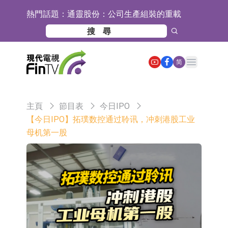
熱門話題：
通靈股份：公司生產組裝的重載
TD550無人機具備行業先發產品優勢
千方科技：已形成車路云協同的L4級
商用車技術體系 並進入小規模商用示
京東物流與迅銷集團達成戰略合作 共
Open main menu
简
範階段
建全球物流供應鏈網絡
航天電器：子公司蘇州華旃的高速模
組及液冷互連產品處於小批量供貨階
日韓股市雙雙收漲
主頁
節目表
今日IPO
段
【異動股】分立器件板塊下挫，锴威
【今日IPO】拓璞数控通过聆讯，冲刺港股工业
母机第一股
特(688693.CN)跌11.69%
【異動股】雞肉概念板塊拉升，益生
股份(002458.CN)漲10.02%
台積電7月營收同比增加44.7%
【異動股】港股漲幅榜前十，易居企
業控股(02048.HK)漲+84.21%，金輝
新時達：暫未生產四足載人機器人
控股(09993.HK)漲+45.60%
【異動股】雞肉概念板塊拉升，益生