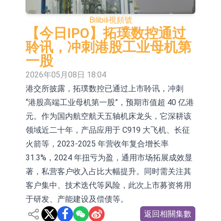
股份(002458.CN)漲10.02%
【異動股】CRO板塊拉升，藥康生物
Bilibili
視頻號
(688046.CN)漲19.99%
【異動股】診斷服務板塊拉升，貝瑞
【今日IPO】拓璞数控通过
聆讯，冲刺港股工业母机第
基因(000710.CN)漲10.02%
「X-Day」西麗湖路演社清華校友電
一股
子信息專場成功舉辦
【異動股】港股跌幅榜前十，賽迪顧
2026年05月08日 18:04
港交所披露，拓璞数控已通过上市聆讯，冲刺
問(02176.HK)跌36.75%，佳明集團控
【異動股】港股漲幅榜前十，辰興發
“港股高端工业母机第一股”，预期市值超 40 亿港
股(01271.HK)跌30.56%
展(02286.HK)漲+54.76%，金馬能源
國泰君安國際(01788.HK)復牌
元。作为国内航空航天五轴机床龙头，它深耕该
(06885.HK)漲+44.17%
民富國際(08511.HK)復牌
领域近二十年，产品应用于 C919 大飞机、长征
火箭等，2023-2025 年营收年复合增长率
石藥創新(300765.SZ)子公司SYS6037
31.3%，2024 年扭亏为盈，通用市场拓展成效显
注射液獲美國藥物還床試驗批准
華蘭生物：子公司華蘭疫苗正在開展
著，私营客户收入占比大幅提升。同时需关注其
客户集中、技术迭代等风险，此次上市募资将用
新型流感病毒mRNA疫苗研發工作
于研发、产能建设及偿债等。
返回相關集數